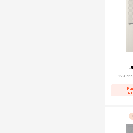
U
ФАБРИК
Ра
ст