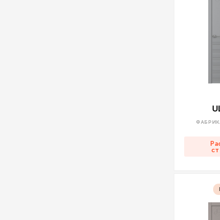
U
ФАБРИК
Ра
ст