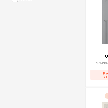
U
ФАБРИК
Ра
ст