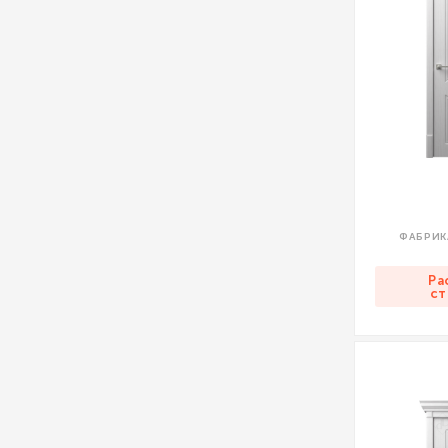
ФАБРИК
Ра
ст