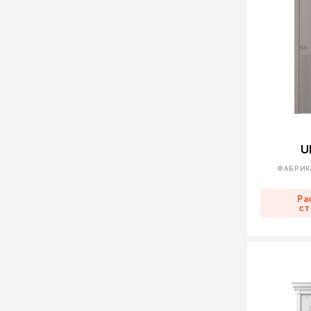
U
ФАБРИК
Ра
ст