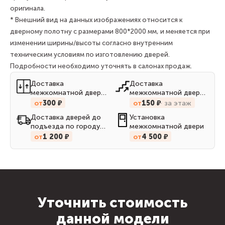
оригинала.
* Внешний вид на данных изображениях относится к
дверному полотну с размерами 800*2000 мм, и меняется при
изменении ширины/высоты согласно внутренним
техническим условиям по изготовлению дверей.
Подробности необходимо уточнять в салонах продаж.
Доставка
Доставка
межкомнатной двери
межкомнатной двери
до квартиры на лифте
до квартиры по
от
300 ₽
от
150 ₽
за этаж
лестницам
Доставка дверей до
Установка
подъезда по городу
межкомнатной двери
Кирову
от
1 200 ₽
от
4 500 ₽
Уточнить стоимость
данной модели