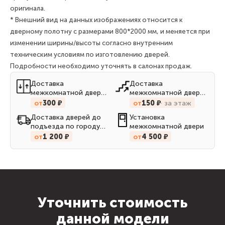
оригинала.
* Внешний вид на данных изображениях относится к
дверному полотну с размерами 800*2000 мм, и меняется при
изменении ширины/высоты согласно внутренним
техническим условиям по изготовлению дверей.
Подробности необходимо уточнять в салонах продаж.
Доставка
Доставка
межкомнатной двери
межкомнатной двери
до квартиры на лифте
до квартиры по
от
300 ₽
от
150 ₽
за этаж
лестницам
Доставка дверей до
Установка
подъезда по городу
межкомнатной двери
Кирову
от
1 200 ₽
от
4 500 ₽
Уточнить стоимость
данной модели