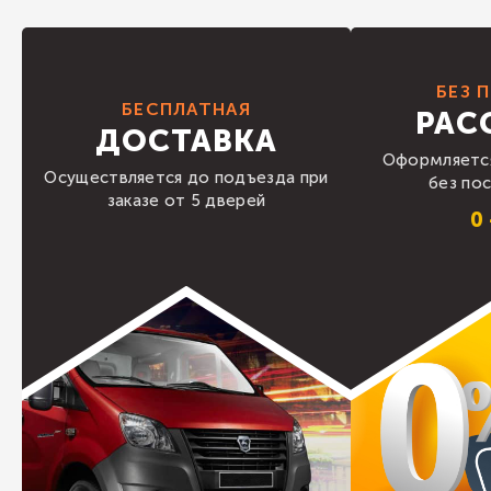
БЕЗ 
БЕСПЛАТНАЯ
РАС
ДОСТАВКА
Оформляется
Осуществляется до подъезда при
без по
заказе от 5 дверей
0 