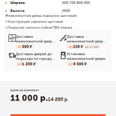
Ширина:
600,700,800,900
Высота:
2000
Межкомнатная дверь (каркасно-щитовая)
• Конструкция: каркасно-щитовая
• Покрытие: износостойкая ПВХ-плёнка
Доставка
Доставка
межкомнатной двери
межкомнатной двери
до квартиры на лифте
до квартиры по
от
300 ₽
от
150 ₽
за этаж
лестницам
Доставка дверей до
Установка
подъезда по городу
межкомнатной двери
Кирову
от
1 200 ₽
от
4 500 ₽
Цена за комплект
11 000 р.
14 200 р.