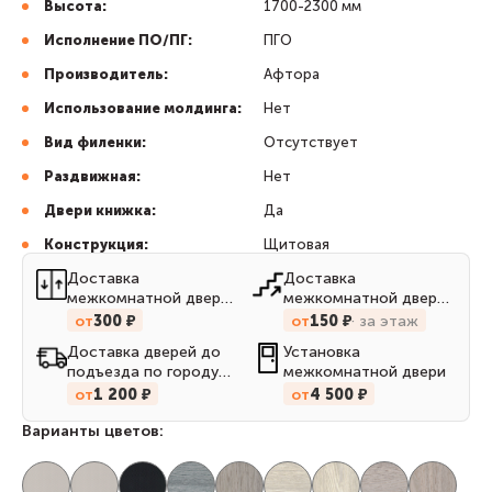
Высота:
1700-2300 мм
Исполнение ПО/ПГ:
ПГО
Производитель:
Афтора
Использование молдинга:
Нет
Вид филенки:
Отсутствует
Раздвижная:
Нет
Двери книжка:
Да
Конструкция:
Щитовая
Доставка
Доставка
межкомнатной двери
межкомнатной двери
до квартиры на лифте
до квартиры по
от
300 ₽
от
150 ₽
за этаж
лестницам
Доставка дверей до
Установка
подъезда по городу
межкомнатной двери
Кирову
от
1 200 ₽
от
4 500 ₽
Варианты цветов: