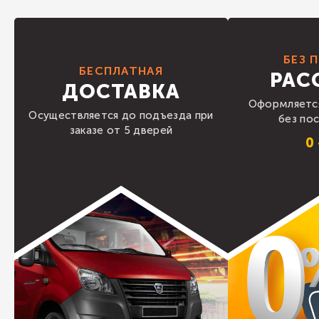
БЕЗ 
БЕСПЛАТНАЯ
РАС
ДОСТАВКА
Оформляется
Осуществляется до подъезда при
без по
заказе от 5 дверей
0 