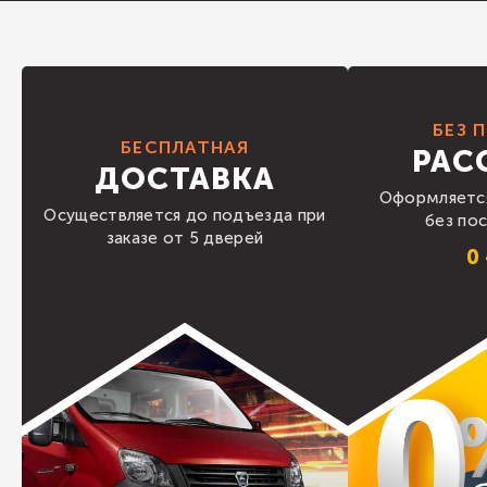
БЕЗ 
БЕСПЛАТНАЯ
РАС
ДОСТАВКА
Оформляется
Осуществляется до подъезда при
без по
заказе от 5 дверей
0 