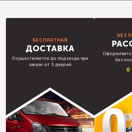
БЕЗ 
БЕСПЛАТНАЯ
РАС
ДОСТАВКА
Оформляется
Осуществляется до подъезда при
без по
заказе от 5 дверей
0 