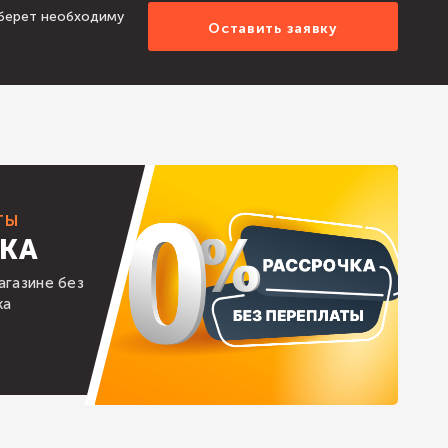
берет необходиму
Оставить заявку
ТЫ
КА
газине без
ка